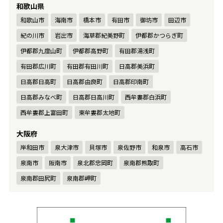
和歌山県
和歌山市
海南市
橋本市
有田市
御坊市
田辺市
紀の川市
岩出市
海草郡紀美野町
伊都郡かつらぎ町
伊都郡九度山町
伊都郡高野町
有田郡湯浅町
有田郡広川町
有田郡有田川町
日高郡美浜町
日高郡日高町
日高郡由良町
日高郡印南町
日高郡みなべ町
日高郡日高川町
西牟婁郡白浜町
西牟婁郡上富田町
東牟婁郡太地町
大阪府
岸和田市
泉大津市
貝塚市
泉佐野市
和泉市
高石市
泉南市
阪南市
泉北郡忠岡町
泉南郡熊取町
泉南郡田尻町
泉南郡岬町