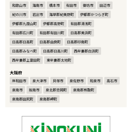
和歌山市
海南市
橋本市
有田市
御坊市
田辺市
紀の川市
岩出市
海草郡紀美野町
伊都郡かつらぎ町
伊都郡九度山町
伊都郡高野町
有田郡湯浅町
有田郡広川町
有田郡有田川町
日高郡美浜町
日高郡日高町
日高郡由良町
日高郡印南町
日高郡みなべ町
日高郡日高川町
西牟婁郡白浜町
西牟婁郡上富田町
東牟婁郡太地町
大阪府
岸和田市
泉大津市
貝塚市
泉佐野市
和泉市
高石市
泉南市
阪南市
泉北郡忠岡町
泉南郡熊取町
泉南郡田尻町
泉南郡岬町