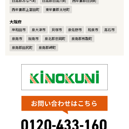
日高郡みなべ町
日高郡日高川町
西牟婁郡白浜町
西牟婁郡上富田町
東牟婁郡太地町
大阪府
岸和田市
泉大津市
貝塚市
泉佐野市
和泉市
高石市
泉南市
阪南市
泉北郡忠岡町
泉南郡熊取町
泉南郡田尻町
泉南郡岬町