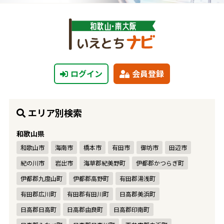
ログイン
会員登録
エリア別検索
和歌山県
和歌山市
海南市
橋本市
有田市
御坊市
田辺市
紀の川市
岩出市
海草郡紀美野町
伊都郡かつらぎ町
伊都郡九度山町
伊都郡高野町
有田郡湯浅町
有田郡広川町
有田郡有田川町
日高郡美浜町
日高郡日高町
日高郡由良町
日高郡印南町