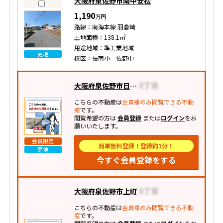
大阪府泉佐野市南中安松
1,190
万円
路線：南海本線 羽倉崎
土地面積：138.1㎡
用途地域：準工業地域
更地
校区：長南小 佐野中
大阪府泉佐野市日根野
こちらの不動産は
会員様のみ閲覧できる不動
産
です。
閲覧希望の方は
会員登録
または
ログイン
をお
願いいたします。
会員限定
簡単無料登録！登録約1分！
更地
今すぐ会員登録をする
大阪府泉佐野市上町
こちらの不動産は
会員様のみ閲覧できる不動
産
です。