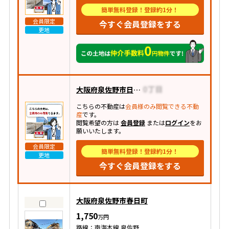
簡単無料登録！登録約1分！
会員限定
今すぐ会員登録をする
更地
大阪府泉佐野市日根野
こちらの不動産は
会員様のみ閲覧できる不動
産
です。
閲覧希望の方は
会員登録
または
ログイン
をお
願いいたします。
会員限定
簡単無料登録！登録約1分！
更地
今すぐ会員登録をする
大阪府泉佐野市春日町
1,750
万円
路線：南海本線 泉佐野