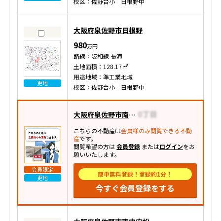
校区：佐野台小 日根野中
大阪府泉佐野市日根野
980
万円
路線：阪和線 長滝
土地面積：128.17㎡
用途地域：準工業地域
更地
校区：佐野台小 日根野中
大阪府泉佐野市南中安松
こちらの不動産は
会員様のみ閲覧できる不動
産
です。
閲覧希望の方は
会員登録
または
ログイン
をお
願いいたします。
会員限定
簡単無料登録！登録約1分！
更地
今すぐ会員登録をする