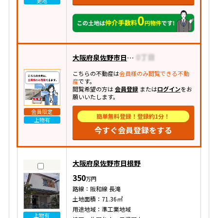
更地
大阪府泉佐野市日根野
こちらの不動産は
会員様のみ閲覧できる不動
産
です。
閲覧希望の方は
会員登録
または
ログイン
をお
願いいたします。
会員限定
簡単無料登録！登録約1分！
上物有
今すぐ会員登録をする
大阪府泉佐野市日根野
350
万円
路線：阪和線 長滝
土地面積：71.36㎡
用途地域：準工業地域
上物有