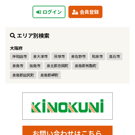
ログイン
会員登録
エリア別検索
大阪府
岸和田市
泉大津市
貝塚市
泉佐野市
和泉市
高石市
泉南市
阪南市
泉北郡忠岡町
泉南郡熊取町
泉南郡田尻町
泉南郡岬町