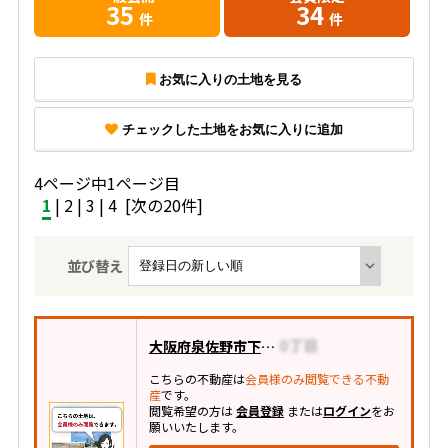
35
34
件
件
お気に入りの土地を見る
チェックした土地をお気に入りに追加
4ページ中1ページ目
1
|
2
|
3
|
4
[次の20件]
並び替え
大阪府泉佐野市下瓦屋
こちらの不動産は
会員様のみ閲覧できる不動
産
です。
閲覧希望の方は
会員登録
または
ログイン
をお
願いいたします。