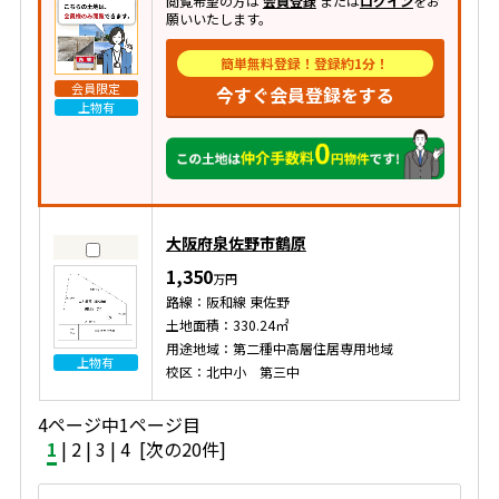
閲覧希望の方は
会員登録
または
ログイン
をお
願いいたします。
簡単無料登録！登録約1分！
会員限定
今すぐ会員登録をする
上物有
大阪府泉佐野市鶴原
1,350
万円
路線：阪和線 東佐野
土地面積：330.24㎡
用途地域：第二種中高層住居専用地域
上物有
校区：北中小 第三中
4ページ中1ページ目
1
|
2
|
3
|
4
[次の20件]