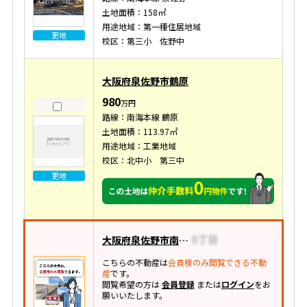
土地面積：158㎡
用途地域：第一種住居地域
更地
校区：第三小 佐野中
大阪府泉佐野市鶴原
980
万円
路線：南海本線 鶴原
土地面積：113.97㎡
用途地域：工業地域
校区：北中小 第三中
更地
大阪府泉佐野市南中樫井
こちらの不動産は
会員様のみ閲覧できる不動
産
です。
閲覧希望の方は
会員登録
または
ログイン
をお
願いいたします。